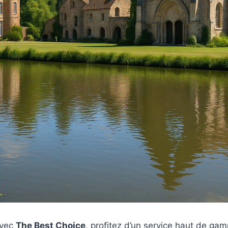
vec
The Best Choice
, profitez d’un service haut de ga