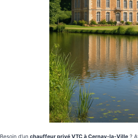
Besoin d’un
chauffeur privé VTC à Cernay-la-Ville
? A