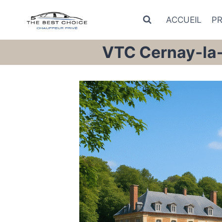
Aller
au
ACCUEIL
P
contenu
VTC Cernay-la-V